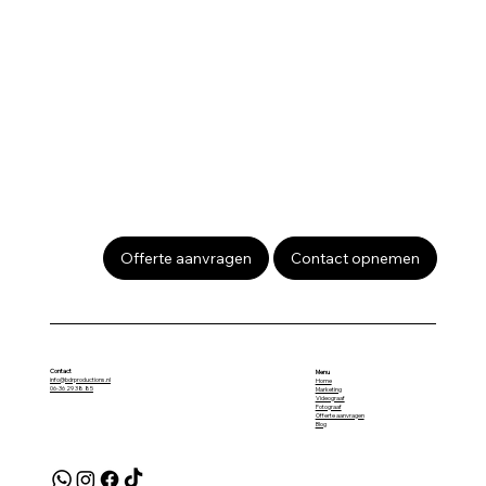
Offerte aanvragen
Contact opnemen
Contact
Menu
info@bdrproductions.nl
Home
06-36 29 38 85
Marketing
Videograaf
Fotograaf
Offerte aanvragen
Blog