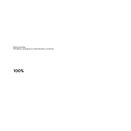
Betere prestaties
Efficiëntere campagnes en content die beter converteren
100%