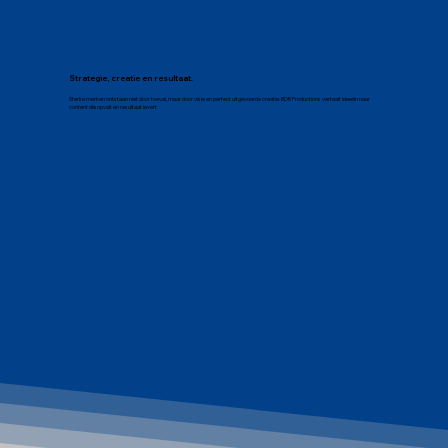
Strategie, creatie en resultaat.
Sterke merken ontstaan niet door toeval, maar door visie en perfect uitgevoerde creatie. BDR Productions vertaalt ideeën naar
content die opvalt en resultaat levert