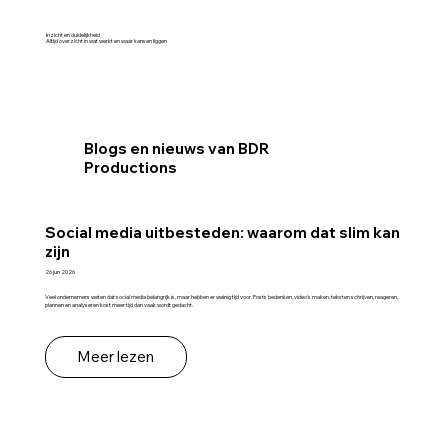
Inzicht en duidelijkheid
Altijd overzicht in wat werkt en waar kansen liggen
Blogs en nieuws van BDR
Productions
Social media uitbesteden: waarom dat slim kan
zijn
26 jun 2026
Veel ondernemers weten dat social media belangrijk is, maar hebben er weinig tijd voor. Posts bedenken, video’s maken, teksten schrijven, reageren,
plannen en analyseren kost meer tijd dan vaak wordt gedacht.
Meer lezen