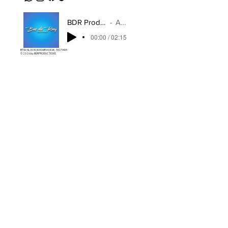
BDR Productions - Voor Jou
Artist Name
00:00 / 02:15
BTW: NL003036906B94 | KVK: 76071405
© 2026 by
BDRPRODUCTIONS