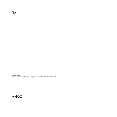
3x
Meer impact
Sterke content en strategie zorgen voor meer bereik en betrokkenheid
+40%