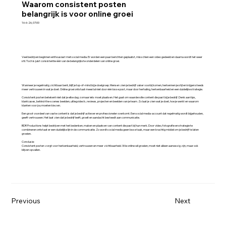
Waarom consistent posten
belangrijk is voor online groei
16-6-26, 07:00
Veel bedrijven beginnen enthousiast met social media. Er worden een paar berichten geplaatst, misschien een video gedeeld en daarna wordt het weer
stil. Toch is juist consistentie één van de belangrijkste onderdelen van online groei.
Wanneer je regelmatig zichtbaar bent, blijf je top-of-mind bij je doelgroep. Mensen zien je bedrijf vaker voorbij komen, herkennen je stijl en krijgen steeds
meer vertrouwen in wat je doet. Online groei ontstaat meestal niet door één losse post, maar door herhaling, herkenbaarheid en een duidelijke strategie.
Consistent posten betekent niet dat je elke dag zomaar iets moet plaatsen. Het gaat om waardevolle content die past bij je bedrijf. Denk aan tips,
klantcases, behind-the-scenes beelden, uitlegvideo’s, reviews, projecten en beelden van je team. Zo laat je zien wat je doet, hoe je werkt en waarom
klanten voor jou moeten kiezen.
Een groot voordeel van vaste content is dat je bedrijf actiever en professioneler overkomt. Een social media-account dat regelmatig wordt bijgehouden,
geeft vertrouwen. Het laat zien dat je bedrijf leeft, groeit en aandacht besteedt aan communicatie.
BDR Productions helpt bedrijven met het bedenken, maken en plaatsen van content die past bij hun merk. Door video, fotografie en strategie te
combineren ontstaat er een duidelijke lijn in de communicatie. Zo wordt social media geen losse taak, maar een krachtig middel om je bedrijf te laten
groeien.
Conclusie:
Consistent posten zorgt voor herkenbaarheid, vertrouwen en meer zichtbaarheid. Wie online wil groeien, moet niet alleen aanwezig zijn, maar ook
blijven opvallen.
Previous
Next