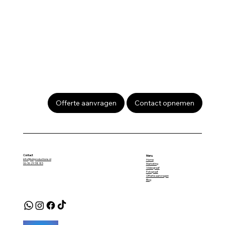
Offerte aanvragen
Contact opnemen
Contact
Menu
info@bdrproductions.nl
Home
06-36 29 38 85
Marketing
Videograaf
Fotograaf
Offerte aanvragen
Blog