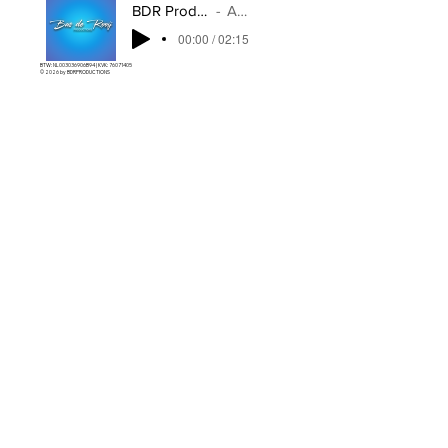
BDR Productions - Voor Jou
Artist Name
00:00 / 02:15
BTW: NL003036906B94 | KVK: 76071405
© 2026 by
BDRPRODUCTIONS