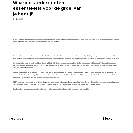
Waarom sterke content
essentieel is voor de groei van
je bedrijf
2-6-26, 07:00
Online zichtbaar zijn is tegenwoordig niet genoeg. Bijna ieder bedrijf plaatst berichten op social media, heeft een website en probeert klanten te bereiken
via advertenties. Toch blijft één vraag belangrijk: val je ook écht op?
Sterke content maakt hierin het verschil. Goede foto’s, professionele video’s en een duidelijke marketingstrategie zorgen ervoor dat jouw bedrijf niet
alleen gezien wordt, maar ook wordt onthouden. Mensen kopen namelijk niet alleen een product of dienst; ze kopen vertrouwen, herkenning en gevoel.
Een bedrijf dat professioneel in beeld wordt gebracht, straalt direct meer betrouwbaarheid uit. Denk aan een krachtige bedrijfsfilm, pakkende social
media-video’s, professionele portretfoto’s of sfeerbeelden van je bedrijf. Dit soort content laat zien wie je bent, waar je voor staat en waarom klanten
juist voor jou moeten kiezen.
Veel ondernemers maken de fout om content pas te maken wanneer er “iets gepost moet worden”. Daardoor ontstaat losse, onsamenhangende
communicatie. Een betere aanpak is werken vanuit een duidelijke strategie. Wat wil je uitstralen? Wie wil je bereiken? Welke boodschap moet blijven
hangen? En via welke kanalen bereik je jouw doelgroep het beste?
BDR Productions helpt bedrijven om ideeën te vertalen naar content die opvalt. Door marketing, fotografie en videografie te combineren, ontstaat er een
sterke visuele basis voor je merk. Dat zorgt voor herkenbaarheid, professionaliteit en meer vertrouwen bij potentiële klanten.
Goede content is dus geen extraatje. Het is een investering in de uitstraling, groei en toekomst van je bedrijf.
Previous
Next