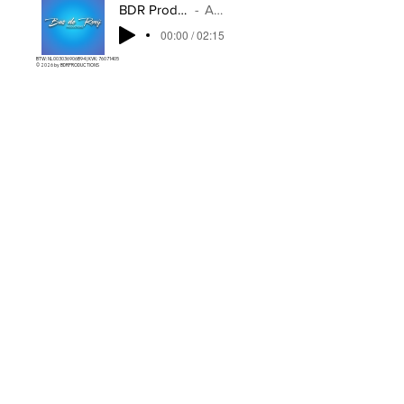
BDR Productions - Voor Jou
Artist Name
00:00 / 02:15
BTW: NL003036906B94 | KVK: 76071405
© 2026 by
BDRPRODUCTIONS