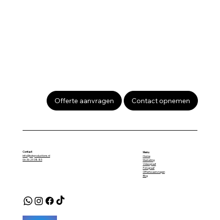
Offerte aanvragen
Contact opnemen
Contact
Menu
info@bdrproductions.nl
Home
06-36 29 38 85
Marketing
Videograaf
Fotograaf
Offerte aanvragen
Blog