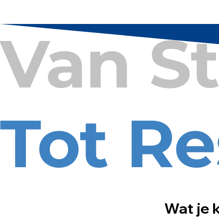
Van St
Tot Re
Wat je 