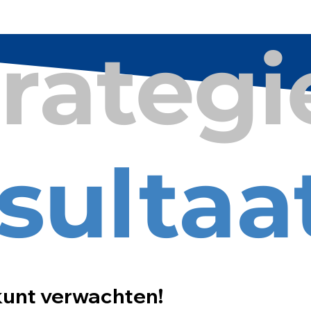
rategi
sultaa
kunt verwachten!