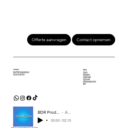
Offerte aanvragen
Contact opnemen
Contact
Menu
info@bdrproductions.nl
Home
06-36 29 38 85
Marketing
Videograaf
Fotograaf
Offerte aanvragen
Blog
BDR Productions - Voor Jou
Artist Name
00:00 / 02:15
BTW: NL003036906B94 | KVK: 76071405